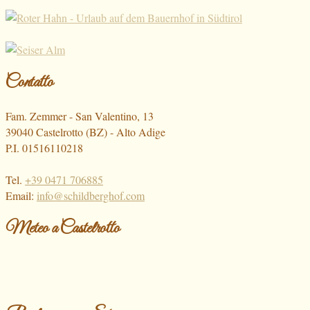
Contatto
Fam. Zemmer - San Valentino, 13
39040 Castelrotto (BZ) - Alto Adige
P.I. 01516110218
Tel.
+39 0471 706885
Email:
info@schildberghof.com
Meteo a Castelrotto