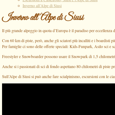
Inverno all’Alpe di Siusi
Inverno all’Alpe di Siusi
Il più grande alpeggio in quota d’Europa è il paradiso per eccellenza dell
Con 60 km di piste, però, anche gli sciatori più incalliti e i boardisti 
Per famiglie ci sono delle offerte speciali: Kids-Funpark, Asilo sci e sc
Freestyler e Snowboarder possono usare il Snowpark di 1,5 chilometri
Anche si i passionati di sci di fondo aspettano 80 chilometri di piste prep
Sull’Alpe di Siusi si può anche fare scialpinismo, escursioni con le cia