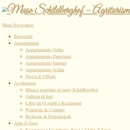
Main Navigation
Benvenuti
Appartamenti
Appartamento Ortler
Appartamento Panorama
Appartamento Santner
Appartamento Sciliar
Prezzi & Offerte
Agriturismo
Musica popolare al maso Schildberghof
Galleria di foto
Libro degli ospiti e Recensioni
Posizione & Contatto
Richieste & Prenotazioni
Alpe di Siusi
Escursioni a Castelrotto, Siusi e l’Alpe di Siusi